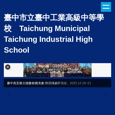
跳
到
臺中市立臺中工業高級中等學
主
要
校 Taichung Municipal
內
容
Taichung Industrial High
區
School
臺中高工校友總會會員大會 2026.3.21
臺中市童軍「行蘭40舞青春 中工萬象齊飛揚」2025.12.19~21