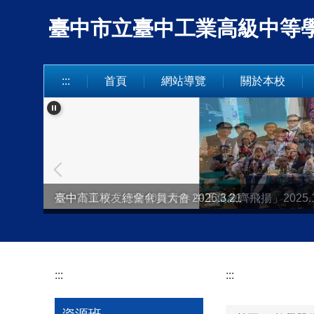
跳
臺中市立臺中工業高級中等學校 Taich
到
主
要
內
:::
首頁
網站導覽
關於本校
容
區
臺中高工校友總會會員大會 2026.3.21
臺中市童軍「行蘭40舞青春 中工萬象齊飛揚」2025.12
:::
:::