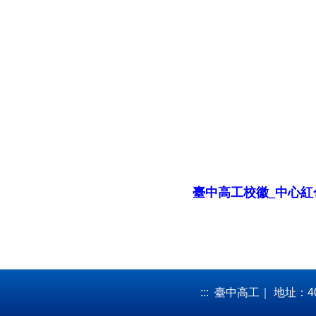
臺中高工校徽_中心紅
:::
臺中高工｜ 地址：40