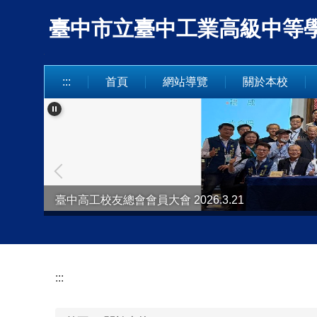
跳
臺中市立臺中工業高級中等學校 Taich
到
主
要
內
:::
首頁
網站導覽
關於本校
容
區
臺中高工校友總會會員大會 2026.3.21
臺中市童軍「行蘭40舞青春 中工萬象齊飛揚」2025.12
:::