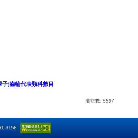
學子)齒輪代表類科數目
瀏覽數:
5537
61-3158