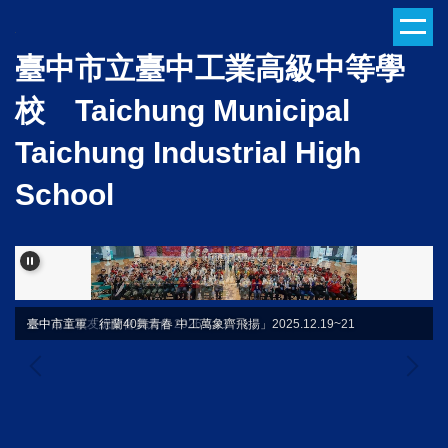
跳
到
臺中市立臺中工業高級中等學
主
要
校 Taichung Municipal
內
容
Taichung Industrial High
區
School
臺中高工校友總會會員大會 2026.3.21
臺中市童軍「行蘭40舞青春 中工萬象齊飛揚」2025.12.19~21