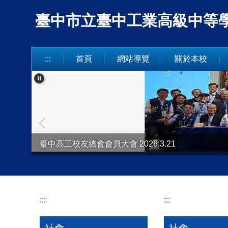
跳
臺中市立臺中工業高級中等學校 Taich
到
主
要
內
:::
首頁
網站導覽
關於本校
容
區
臺中高工校友總會會員大會 2026.3.21
臺中市童軍「行蘭40舞青春 中工萬象齊飛揚」2025.12
:::
:::