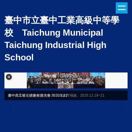
跳
到
臺中市立臺中工業高級中等學
主
要
校 Taichung Municipal
內
容
Taichung Industrial High
區
School
臺中高工校友總會會員大會 2026.3.21
臺中市童軍「行蘭40舞青春 中工萬象齊飛揚」2025.12.19~21