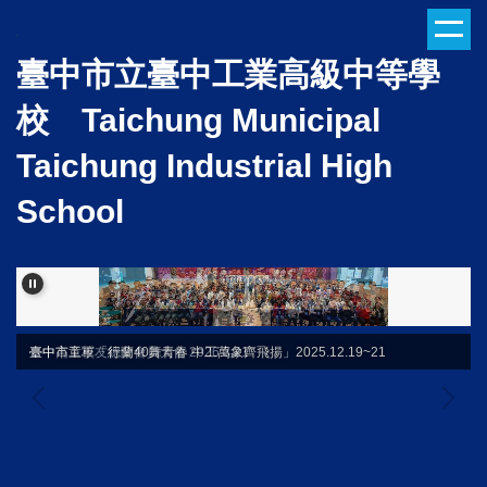
跳
到
臺中市立臺中工業高級中等學
主
要
校 Taichung Municipal
內
容
Taichung Industrial High
區
School
臺中高工校友總會會員大會 2026.3.21
臺中市童軍「行蘭40舞青春 中工萬象齊飛揚」2025.12.19~21