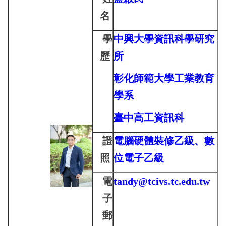
名
學
中興大學資訊科學研究
歷
所
彰化師範大學工業教育
學系
臺中高工資訊科
證
電腦硬體裝修乙級、數
照
位電子乙級
電
tandy@tcivs.tc.edu.tw
子
郵