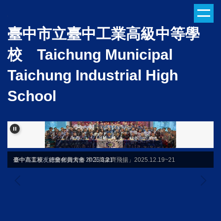
跳
到
臺中市立臺中工業高級中等學
主
要
校 Taichung Municipal
內
容
Taichung Industrial High
區
School
臺中高工校友總會會員大會 2026.3.21
臺中市童軍「行蘭40舞青春 中工萬象齊飛揚」2025.12.19~21