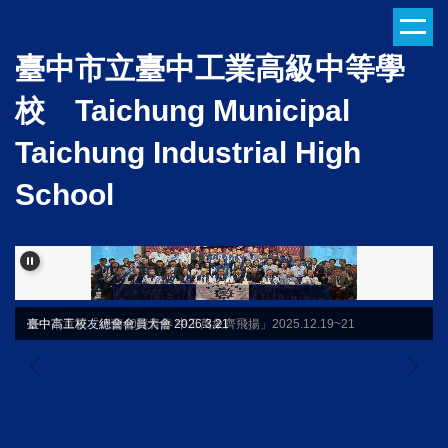
跳
到
臺中市立臺中工業高級中等學
主
要
校 Taichung Municipal
內
容
Taichung Industrial High
區
School
臺中高工校友總會會員大會 2026.3.21
臺中市童軍「行蘭40舞青春 中工萬象齊飛揚」2025.12.19~21