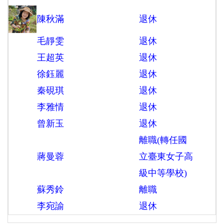
陳秋滿
退休
毛靜雯
退休
王超英
退休
徐鈺麗
退休
秦硯琪
退休
李雅情
退休
曾新玉
退休
離職(轉任國
蔣曼蓉
立臺東女子高
級中等學校)
蘇秀鈴
離職
李宛諭
退休