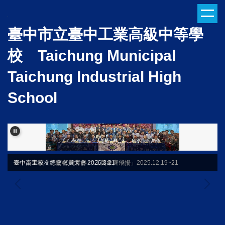
跳
到
臺中市立臺中工業高級中等學
主
要
校 Taichung Municipal
內
容
Taichung Industrial High
區
School
臺中高工校友總會會員大會 2026.3.21
臺中市童軍「行蘭40舞青春 中工萬象齊飛揚」2025.12.19~21