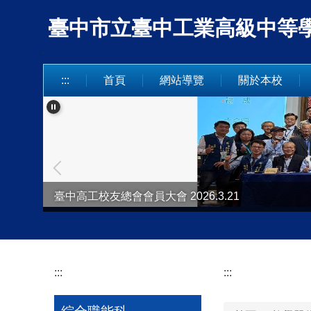
跳
臺中市立臺中工業高級中等學校 Taich
到
主
要
內
:::
首頁
網站導覽
關於本校
容
區
臺中高工校友總會會員大會 2026.3.21
臺中市童軍「行蘭40舞青春 中工萬象齊飛揚」2025.12
:::
:::