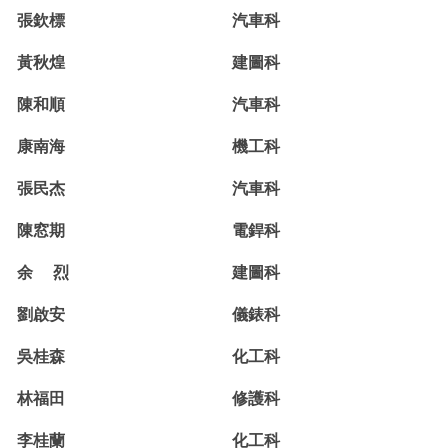
張欽標
汽車科
黃秋煌
建圖科
陳和順
汽車科
康南海
機工科
張民杰
汽車科
陳窓期
電銲科
余 烈
建圖科
劉啟安
儀錶科
吳桂森
化工科
林福田
修護科
李桂蘭
化工科