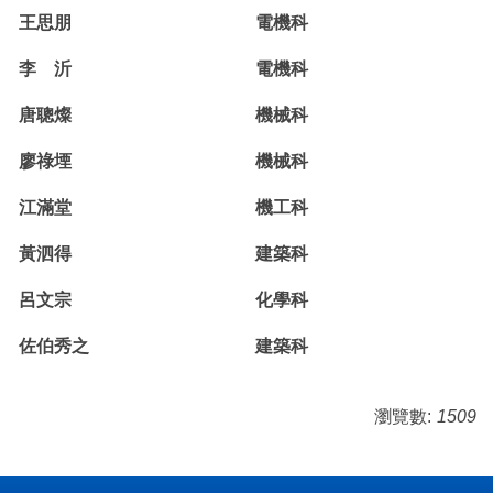
王思朋
電機科
李 沂
電機科
唐聰燦
機械科
廖祿堙
機械科
江滿堂
機工科
黃泗得
建築科
呂文宗
化學科
佐伯秀之
建築科
瀏覽數:
1509