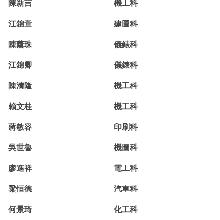
陳新吉
機工科
江錦章
建圖科
陳薰珠
儀錶科
江錦卿
儀錶科
陳清隆
機工科
賴文桂
機工科
蔣敏容
印刷科
吳世魯
機圖科
廖進祥
電工科
粱恒德
汽車科
何景琦
化工科