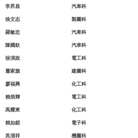
李昇昌
汽車科
徐文志
製圖科
羅敏忠
汽車科
陳國欽
汽車科
徐演政
電工科
蕭家旗
建圖科
廖福興
化工科
賴炳輝
電工科
禹耀東
化工科
賴如鎧
電子科
吳清祥
機圖科