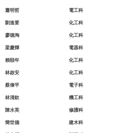
蕭明哲
電工科
劉進要
化工科
廖德淘
化工科
梁慶輝
電器科
賴頤年
化工科
林啟安
化工科
蔡偉平
電子科
林清欽
機工科
陳水英
修護科
簡世德
建木科