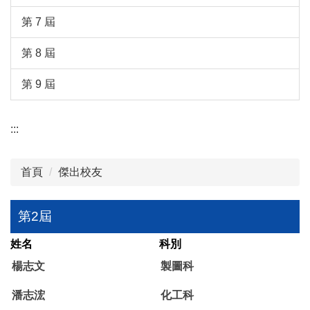
第 7 屆
第 8 屆
第 9 屆
:::
首頁
傑出校友
第2屆
姓名
科別
楊志文
製圖科
潘志浤
化工科