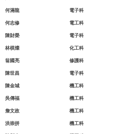
何滿龍
電子科
何志修
電工科
陳財榮
電子科
林棋燦
化工科
翁國亮
修護科
陳世昌
電子科
陳金城
機工科
吳傳福
機工科
詹文政
機工科
洪崇拼
機工科