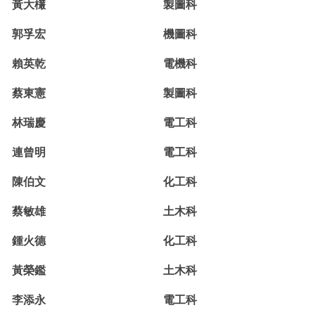
黃大欉
製圖科
郭孚宏
機圖科
賴英乾
電機科
蔡東憲
製圖科
林瑞慶
電工科
連曾明
電工科
陳伯文
化工科
蔡敏雄
土木科
鍾火德
化工科
黃榮鑑
土木科
李添永
電工科