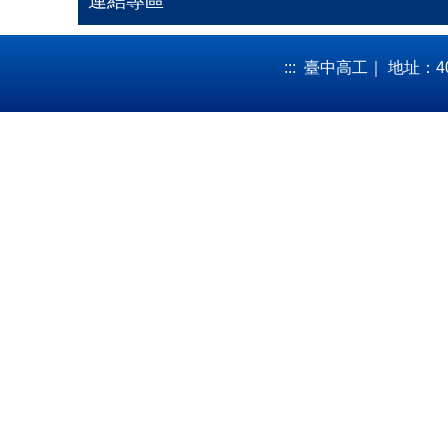
連結專區
:::
臺中高工｜ 地址：40