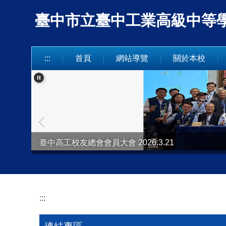
跳
臺中市立臺中工業高級中等學校 Taich
到
主
要
內
:::
首頁
網站導覽
關於本校
容
區
臺中高工校友總會會員大會 2026.3.21
:::